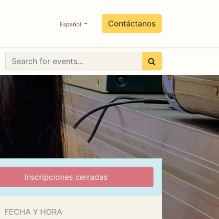
0
co
Contáctanos
Español
Inscripciones cerradas
FECHA Y HORA