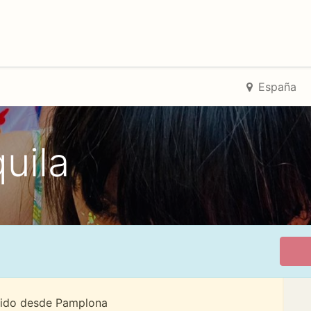
 Is The Day
Mercadabadillo Boga Boga Festibala
Históri
España
uila
rtido desde Pamplona