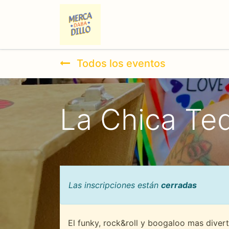
Mercadabadillo Glad
Todos los eventos
La Chica Teq
Las inscripciones están
cerradas
El funky, rock&roll y boogaloo mas dive