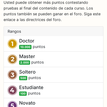
Usted puede obtener más puntos contestando
pruebas al final del contenido de cada curso. Los
puntos también se pueden ganar en el foro. Siga este
enlace a las directrices del foro.
Rangos
Doctor
punto
s
10.000
Master
punto
s
2.000
Soltero
punto
s
500
Estudiante
punto
s
100
Novato