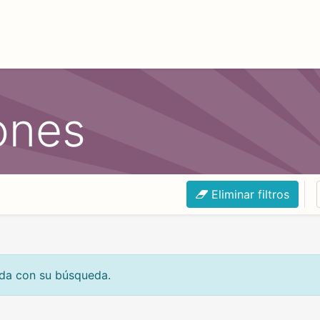
 Is The Day
Mercadabadillo Boga Boga Festibala
Históri
ones
Eliminar filtros
ida con su búsqueda.